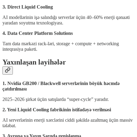
3. Direct Liquid Cooling
AI modellərinin işə salındığı serverlər üçün 40–60% enerji qənaəti
yaradan soyutma texnologiyası.
4. Data Center Platform Solutions
Tam data mərkəzi rack-ləri, storage + compute + networking
inteqrasiya paketi.
Yaxınlaşan layihələr
1. Nvidia GB200 / Blackwell serverlərinin böyük həcmdə
çatdırılması
2025–2026 şirkət üçün satışlarda “super-cycle” yaradır.
2. Yeni Liquid Cooling fabrikinin istifadəyə verilməsi
AI serverlərinin enerji xərclərini ciddi şəkildə azaltmaq üçün massiv
tələbat.
3. Avropa və Yaxın Şərqdə genişlənmə