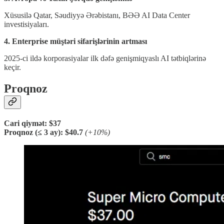
Xüsusilə Qatar, Səudiyyə Ərəbistanı, BƏƏ AI Data Center
investisiyaları.
4. Enterprise müştəri sifarişlərinin artması
2025-ci ildə korporasiyalar ilk dəfə genişmiqyaslı AI tətbiqlərinə
keçir.
Proqnoz
Cari qiymət:
$37
Proqnoz (≤ 3 ay):
$40.7
(+10%)