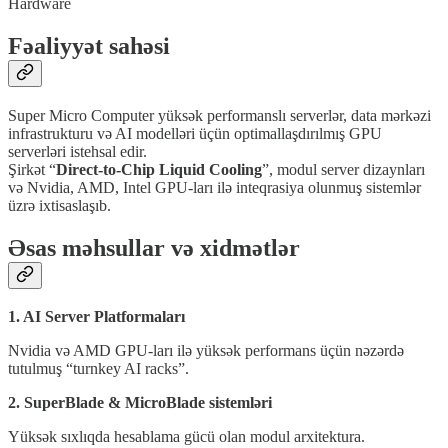
Hardware
Fəaliyyət sahəsi
Super Micro Computer yüksək performanslı serverlər, data mərkəzi
infrastrukturu və AI modelləri üçün optimallaşdırılmış GPU
serverləri istehsal edir.
Şirkət “
Direct-to-Chip Liquid Cooling
”, modul server dizaynları
və Nvidia, AMD, Intel GPU-ları ilə inteqrasiya olunmuş sistemlər
üzrə ixtisaslaşıb.
Əsas məhsullar və xidmətlər
1. AI Server Platformaları
Nvidia və AMD GPU-ları ilə yüksək performans üçün nəzərdə
tutulmuş “turnkey AI racks”.
2. SuperBlade & MicroBlade sistemləri
Yüksək sıxlıqda hesablama gücü olan modul arxitektura.