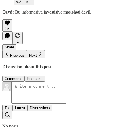
Qeyd:
Bu informasiya investisiya məsləhəti deyil.
25
1
Share
Previous
Next
Discussion about this post
Comments
Restacks
Top
Latest
Discussions
No posts