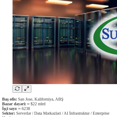
Baş ofis:
San Jose, Kaliforniya, ABŞ
Bazar dəyəri:
≈ $22 mlrd
İşçi sayı:
≈ 6238
Sektor:
Serverlər / Data Mərkəzləri / AI İnfrastruktur / Enterprise