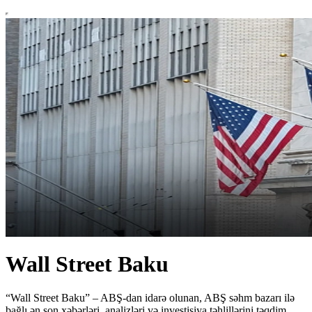
Wall Street Baku
“Wall Street Baku” – ABŞ-dan idarə olunan, ABŞ səhm bazarı ilə
bağlı ən son xəbərləri, analizləri və investisiya təhlillərini təqdim