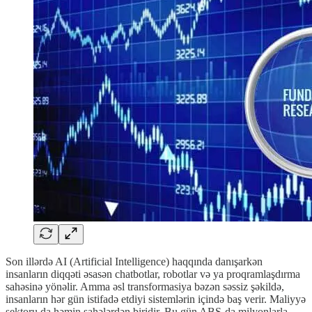
Son illərdə AI (Artificial Intelligence) haqqında danışarkən
insanların diqqəti əsasən chatbotlar, robotlar və ya proqramlaşdırma
sahəsinə yönəlir. Amma əsl transformasiya bəzən səssiz şəkildə,
insanların hər gün istifadə etdiyi sistemlərin içində baş verir. Maliyyə
sektoru da həmin sahələrdən biridir. Bu gün ABŞ-da milyonlarla