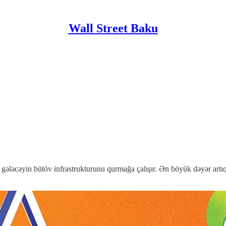
Wall Street Baku
, gələcəyin bütöv infrastrukturunu qurmağa çalışır. Ən böyük dəyər artı