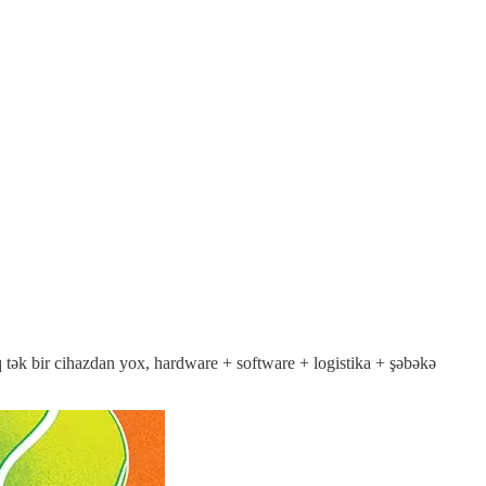
q tək bir cihazdan yox, hardware + software + logistika + şəbəkə