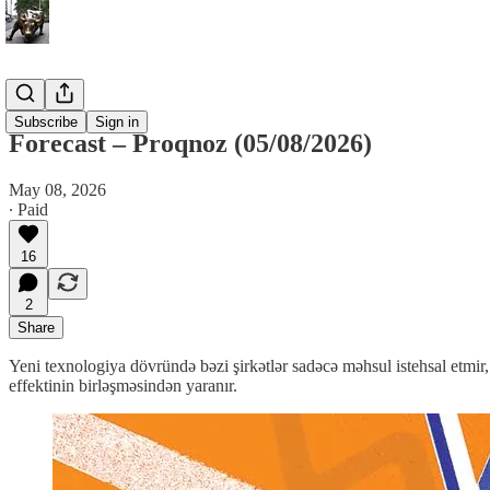
Forecast
Subscribe
Sign in
Forecast – Proqnoz (05/08/2026)
May 08, 2026
∙ Paid
16
2
Share
Yeni texnologiya dövründə bəzi şirkətlər sadəcə məhsul istehsal etmir
effektinin birləşməsindən yaranır.