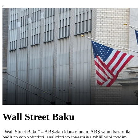
Wall Street Baku
“Wall Street Baku” – ABŞ-dan idarə olunan, ABŞ səhm bazarı ilə
bağlı ən son xəbərləri, analizləri və investisiya təhlillərini təqdim